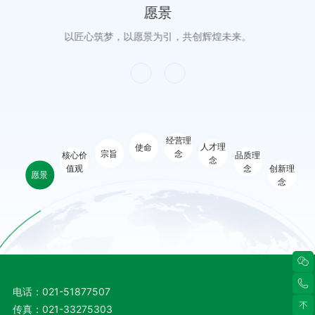
愿景
以匠心筑梦，以愿景为引，共创辉煌未来。
经营理
人才理
使命
宗旨
念
核心价
品质理
念
创新理
值观
念
愿景
念
电话：
021-51877507
传真：
021-33275303